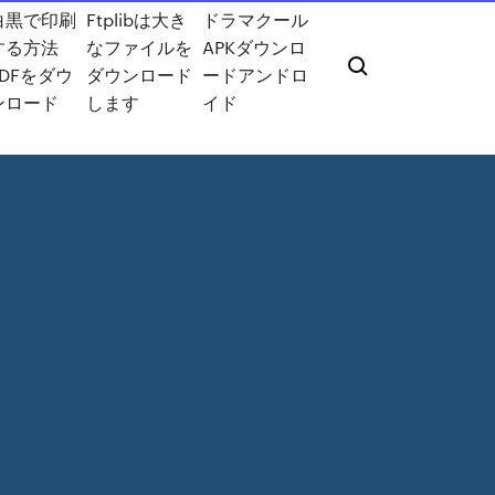
白黒で印刷
Ftplibは大き
ドラマクール
する方法
なファイルを
APKダウンロ
PDFをダウ
ダウンロード
ードアンドロ
ンロード
します
イド