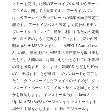
ノミーを使用した際のアーカイブのURLやらテーマ
ファイルに関しての覚書です。 アーカイブパス
は、各アーカイブテンプレートの編集画面で設定可
能です。 アーカイブパスの設定 よく使われるテン
プレートタグについて、簡単に利用するための定義
が、次の表のように定義されています。 拡張子 説
明.mp3: ★ MP3ファイル。 「MPEG-1 Audio Level
3」の略。動画技術の MPEG の音声部分を取り出し
たもの。人間の耳には聞こえないとされている帯域
の音を省略することにより、音楽CD などを約10分
の1に圧縮することが可能。 ダウンロードが完了し
たら、ダウンロードしたファイルのサイズが、ダウ
ンロード・ページのファイル・サイズと同じかどう
かを確認します。 インストール 次に、Java 8
Update 73 (8u73)バージョンをインストールする
場合の手順を示します。 tarfile モジュールは、