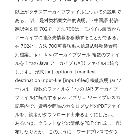
以上がクラスアーカイブファイルについての説明で
ある。 以上是对类档案文件的说明。 - 中国語 特許
翻訳例文集 702で、方法700は、モバイル装置から
アーカイブに連絡先情報を移動することができる。
在 702处，方法 700可将联系人信息从移动装置移
到档案。 jar - Javaアーカイブツール 複数のファイ
ルを 1 つの Java アーカイブ (JAR) ファイルに統合
します。 形式 jar [ options] [manifest]
destination input-file [input-files] 機能説明 jar ツ
ールは、複数のファイルを 1 つの JAR アーカイブ
ファイルに統合する java アプリ … ワードプレスの
記事内で、資料や商品のカタログなどのPDFファイ
ルを、読者がダウンロード出来るようにしたい。
あるいは、クラフトなどの型紙をPDFで作成し、配
布したりとか。 このように、ワードプレスでダウ