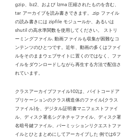
gzip、bz2、および lzma 圧縮されたものを含む、
tar アーカイブを読み書きできます。.zip ファイル
の読み書きには zipfile モジュールか、あるいは
shutil の高水準関数を使用してください。 ストリ
ーミングファイル. 動画ファイルも収集が困難なコ
ンテンツのひとつです。近年、動画の多くはファイ
ルをそのままウェブサイトに置くのではなく、ファ
イルをダウンロードしながら再生する方法で配信さ
れています。
クラスアーカイブファイル102は、バイトコードア
プリケーションのクラス構造体のファイル(クラス
ファイル)を、デジタル証明書マニフェストファイ
ル、ディスク署名シグネチャファイル、ディスク署
名暗号鍵ファイル、パーミッションリクエストファ
イルとひとまとめにしてアーカイブした 例では6フ