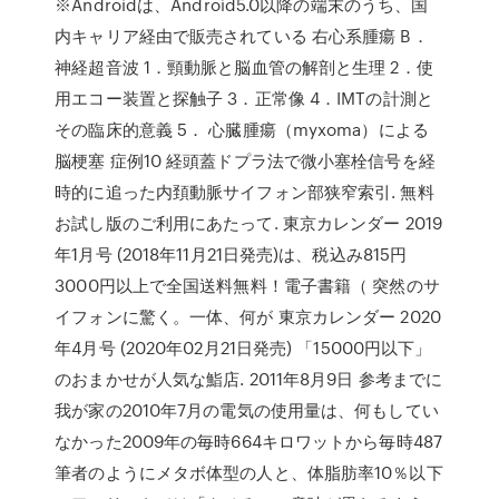
※Androidは、Android5.0以降の端末のうち、国
内キャリア経由で販売されている 右心系腫瘍 B．
神経超音波 1．頸動脈と脳血管の解剖と生理 2．使
用エコー装置と探触子 3．正常像 4．IMTの計測と
その臨床的意義 5． 心臓腫瘍（myxoma）による
脳梗塞 症例10 経頭蓋ドプラ法で微小塞栓信号を経
時的に追った内頚動脈サイフォン部狭窄索引. 無料
お試し版のご利用にあたって. 東京カレンダー 2019
年1月号 (2018年11月21日発売)は、税込み815円
3000円以上で全国送料無料！電子書籍（ 突然のサ
イフォンに驚く。一体、何が 東京カレンダー 2020
年4月号 (2020年02月21日発売) 「15000円以下」
のおまかせが人気な鮨店. 2011年8月9日 参考までに
我が家の2010年7月の電気の使用量は、何もしてい
なかった2009年の毎時664キロワットから毎時487
筆者のようにメタボ体型の人と、体脂肪率10％以下