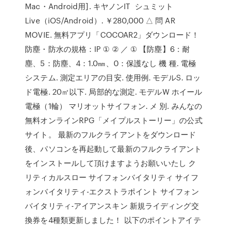
Mac・Android用]. キヤノンIT シュミット
Live（iOS/Android）. ￥280,000 △ 問 AR
MOVIE. 無料アプリ「COCOAR2」ダウンロード！
防塵・防水の規格：IP ① ② ／ ① 【防塵】6：耐
塵、5：防塵、4：1.0㎜、0：保護なし 機 種. 電極
システム. 測定エリアの目安. 使用例. モデルS. ロッ
ド電極. 20㎡以下. 局部的な測定. モデルW ホイール
電極（1輪） マリオットサイフォン. メ 別. みんなの
無料オンラインRPG「メイプルストーリー」の公式
サイト。 最新のフルクライアントをダウンロード
後、パソコンを再起動して最新のフルクライアント
をインストールして頂けますようお願いいたし ク
リティカルスロー サイフォンバイタリティ サイフ
ォンバイタリティ-エクストラポイント サイフォン
バイタリティ-アイアンスキン 新規ライディング交
換券を4種類更新しました！ 以下のポイントアイテ