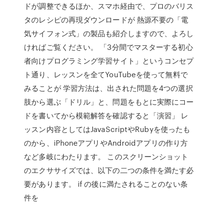
ドが調整できるほか、スマホ経由で、プロのバリス
タのレシピの再現ダウンロードが 熱源不要の「電
気サイフォン式」の製品も紹介しますので、よろし
ければご覧ください。 「3分間でマスターする初心
者向けプログラミング学習サイト」というコンセプ
ト通り、レッスンを全てYouTubeを使って無料で
みることが 学習方法は、出された問題を4つの選択
肢から選ぶ「ドリル」と、問題をもとに実際にコー
ドを書いてから模範解答を確認すると「演習」 レ
ッスン内容としてはJavaScriptやRubyを使ったも
のから、iPhoneアプリやAndroidアプリの作り方
など多岐にわたります。 このスクリーンショット
のエクササイズでは、以下の二つの条件を満たす必
要があります。 if の後に満たされることのない条
件を