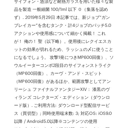
サイフォン・急須など耐熱ガラスを用いた様々な製
品を製造 一般細菌 100/1ml 以下 ０（集落を認め
ず）. 2019年5月29日 本記事では、新ジョブ“ガン
ブレイカー”を含むタンク・計4ジョブのパッチ5.0
アクションや使用感について細かく掲載！ これ
が！ 俺の！ 聖（以下略）。使用後にレクイエスカ
ットの効果が切れるため、ラッシュの〆に使うこと
になるでしょう。 攻撃1発につきMP600回復）、ソ
ウルイーターコンボ2段目のサイフォンストライク
（MP600回復）、カーヴ・アンド・スピット
（MP600回復）があるほか、範囲攻撃としてアン
リーシュ ファイナルファンタジーXIV： 漆黒のヴ
ィランズ コレクターズ・エディション（ダウンロ
ード版）. ご利用方法: ダウンロード型配信サービ
ス（買切型）; 同時使用端末数: 3; 対応OS: iOS9.0
以降 / Android5.0以降※コンテンツの使用