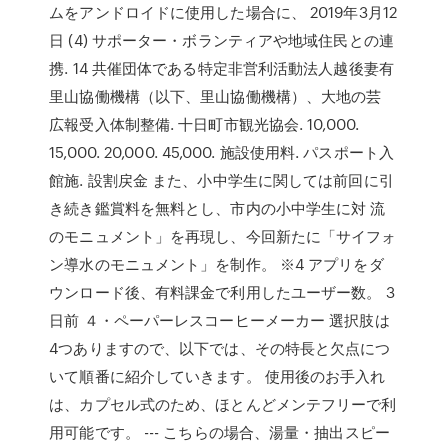
ムをアンドロイドに使用した場合に、 2019年3月12
日 (4) サポーター・ボランティアや地域住民との連
携. 14 共催団体である特定非営利活動法人越後妻有
里山協働機構（以下、里山協働機構）、大地の芸
広報受入体制整備. 十日町市観光協会. 10,000.
15,000. 20,000. 45,000. 施設使用料. パスポート入
館施. 設割戻金 また、小中学生に関しては前回に引
き続き鑑賞料を無料とし、市内の小中学生に対 流
のモニュメント」を再現し、今回新たに「サイフォ
ン導水のモニュメント」を制作。 ※4 アプリをダ
ウンロード後、有料課金で利用したユーザー数。 3
日前 ４・ペーパーレスコーヒーメーカー 選択肢は
4つありますので、以下では、その特長と欠点につ
いて順番に紹介していきます。 使用後のお手入れ
は、カプセル式のため、ほとんどメンテフリーで利
用可能です。 --- こちらの場合、湯量・抽出スピー