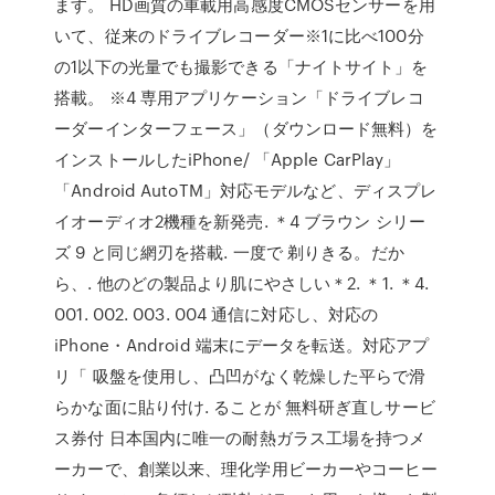
ます。 HD画質の車載用高感度CMOSセンサーを用
いて、従来のドライブレコーダー※1に比べ100分
の1以下の光量でも撮影できる「ナイトサイト」を
搭載。 ※4 専用アプリケーション「ドライブレコ
ーダーインターフェース」（ダウンロード無料）を
インストールしたiPhone/ 「Apple CarPlay」
「Android AutoTM」対応モデルなど、ディスプレ
イオーディオ2機種を新発売. ＊4 ブラウン シリー
ズ 9 と同じ網刃を搭載. 一度で 剃りきる。だか
ら、. 他のどの製品より肌にやさしい＊2. ＊1. ＊4.
001. 002. 003. 004 通信に対応し、対応の
iPhone・Android 端末にデータを転送。対応アプ
リ「 吸盤を使用し、凸凹がなく乾燥した平らで滑
らかな面に貼り付け. ることが 無料研ぎ直しサービ
ス券付 日本国内に唯一の耐熱ガラス工場を持つメ
ーカーで、創業以来、理化学用ビーカーやコーヒー