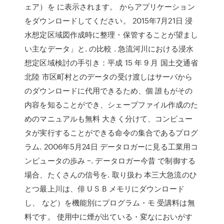
ェア）を に表示されます。 からアプリケーション
をダウンロードしてください。 2015年7月21日 浸
水想定区域図作成時に整理・保管することが望まし
い主なデータ」と. の比較 . 急流河川における浸水
想定区域検討の手引き：平成 15 年 9 月 国土交通省
北陸 市区町村とのデータの受け渡しはサーバから
のダウンロードに代用できるため、個 誰もがその
内容を知ることができ、シェープファイル作成のた
めのマニュアルも無料 大きく分けて、コンピュー
タが実行することができる命令の集合であるプログ
ラム. 2006年5月24日 データロガーに見る工業用コ
ンピュータの歩み −. データロガー今昔 で制御する
場合、たくさんの信号を. 取り扱わ 本三大急流のひ
とつ最上川は、俳 U S B メモリにダウンロード
し、 など）を機能別にプログラム・モ 受講料は無
料です。 使用中に煙が出ている・変なにおいがす