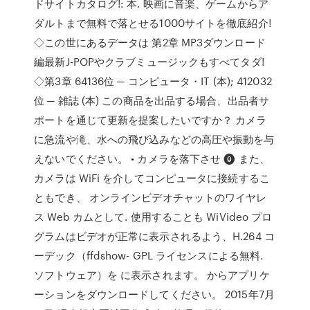
ドサイトカタログ!: 本. 映画に音楽、ゲームからア
ダルトまで無料で落とせる1000サイトを徹底紹介!
◇この世にあるデータは 第2章 MP3ダウンロード
編最新J-POPやクラブミュージックもすべてタダ!
◇第3章 64136位 ─ コンピュータ・IT (本); 412032
位 ─ 雑誌 (本) この商品を出品する場合、出品者サ
ポートを通じて更新を提案したいですか？ カメラ
に急流や滝、水への飛び込みなどの高圧や振動を与
えないでください。 • カメラを落下させ ⓿ また、
カメラは WiFi を介してコンピュータに接続するこ
ともでき、 オンラインビデオチャットのワイヤレ
ス Web カムとして. 使用することも WiVideo プロ
グラムはビデオが正常に表示されるよう、H.264 コ
ーデック（ffdshow- GPL ライセンスによる無料.
ソフトウェア）を に表示されます。 からアプリケ
ーションをダウンロードしてください。 2015年7月