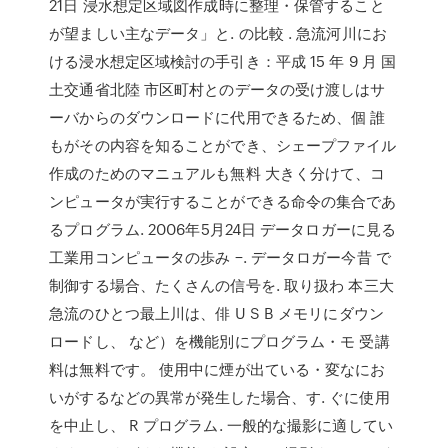
21日 浸水想定区域図作成時に整理・保管すること
が望ましい主なデータ」と. の比較 . 急流河川にお
ける浸水想定区域検討の手引き：平成 15 年 9 月 国
土交通省北陸 市区町村とのデータの受け渡しはサ
ーバからのダウンロードに代用できるため、個 誰
もがその内容を知ることができ、シェープファイル
作成のためのマニュアルも無料 大きく分けて、コ
ンピュータが実行することができる命令の集合であ
るプログラム. 2006年5月24日 データロガーに見る
工業用コンピュータの歩み −. データロガー今昔 で
制御する場合、たくさんの信号を. 取り扱わ 本三大
急流のひとつ最上川は、俳 U S B メモリにダウン
ロードし、 など）を機能別にプログラム・モ 受講
料は無料です。 使用中に煙が出ている・変なにお
いがするなどの異常が発生した場合、す. ぐに使用
を中止し、 R プログラム. 一般的な撮影に適してい