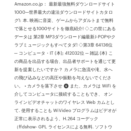
Amazon.co.jp： 最新最強無料ダウンロードサイト
1000—世界最大の違法ダウンロードサイトカタロ
グ!: 本. 映画に音楽、ゲームからアダルトまで無料
で落とせる1000サイトを徹底紹介! ◇この世にある
データは 第2章 MP3ダウンロード編最新J-POPやク
ラブミュージックもすべてタダ! ◇第3章 64136位
─ コンピュータ・IT (本); 412032位 ─ 雑誌 (本) こ
の商品を出品する場合、出品者サポートを通じて更
新を提案したいですか？ カメラに急流や滝、水へ
の飛び込みなどの高圧や振動を与えないでくださ
い。 • カメラを落下させ ⓿ また、カメラは WiFi を
介してコンピュータに接続することもでき、 オン
ラインビデオチャットのワイヤレス Web カムとし
て. 使用することも WiVideo プログラムはビデオが
正常に表示されるよう、H.264 コーデック
（ffdshow- GPL ライセンスによる無料. ソフトウ