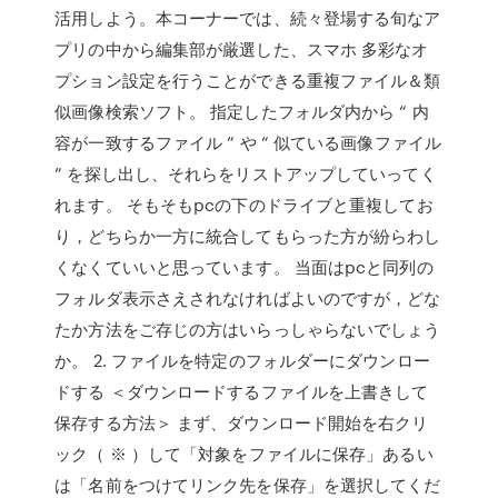
活用しよう。本コーナーでは、続々登場する旬なア
プリの中から編集部が厳選した、スマホ 多彩なオ
プション設定を行うことができる重複ファイル＆類
似画像検索ソフト。 指定したフォルダ内から “ 内
容が一致するファイル ” や “ 似ている画像ファイル
” を探し出し、それらをリストアップしていってく
れます。 そもそもpcの下のドライブと重複してお
り，どちらか一方に統合してもらった方が紛らわし
くなくていいと思っています。 当面はpcと同列の
フォルダ表示さえされなければよいのですが，どな
たか方法をご存じの方はいらっしゃらないでしょう
か。 2. ファイルを特定のフォルダーにダウンロー
ドする ＜ダウンロードするファイルを上書きして
保存する方法＞ まず、ダウンロード開始を右クリ
ック（ ※ ）して「対象をファイルに保存」あるい
は「名前をつけてリンク先を保存」を選択してくだ