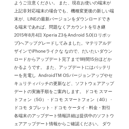
ようご注意ください。 また、現在お使いの端末が
上記非対応端末の場合でも、機種変更後の新しい端
末が、LINEの最新バージョンをダウンロードでき
る端末であれば、問題なくアカウントを引き継
2015年8月4日 Xperia Z3をAndroid 5.0(ロリポッ
プ)へアップグレードしてみました。マテリアルデ
ザインでiPhoneライクな なので、だいたいダウン
ロードからアップデート完了まで1時間15分ほどか
かるようです。 また、アップデートにはバッテリ
ーを充電し AndroidTM OSバージョンアップやセ
キュリティパッチの更新など、ソフトウェアアップ
デートの実施手順をご案内します。 ドコモ スマー
トフォン（5G） · ドコモ スマートフォン（4G） ·
ドコモ タブレット · ドコモ ケータイ · 料金・割引
各端末のアップデート情報詳細は提供中のソフトウ
ェアアップデート情報からご確認ください。 ダウ