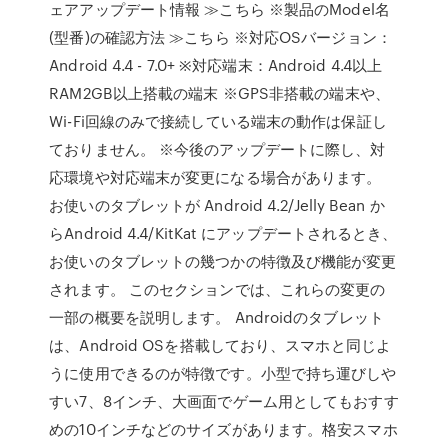
ェアアップデート情報 ≫こちら ※製品のModel名
(型番)の確認方法 ≫こちら ※対応OSバージョン：
Android 4.4 - 7.0+ ※対応端末：Android 4.4以上
RAM2GB以上搭載の端末 ※GPS非搭載の端末や、
Wi-Fi回線のみで接続している端末の動作は保証し
ておりません。 ※今後のアップデートに際し、対
応環境や対応端末が変更になる場合があります。
お使いのタブレットが Android 4.2/Jelly Bean か
らAndroid 4.4/KitKat にアップデートされるとき、
お使いのタブレットの幾つかの特徴及び機能が変更
されます。 このセクションでは、これらの変更の
一部の概要を説明します。 Androidのタブレット
は、Android OSを搭載しており、スマホと同じよ
うに使用できるのが特徴です。小型で持ち運びしや
すい7、8インチ、大画面でゲーム用としてもおすす
めの10インチなどのサイズがあります。格安スマホ