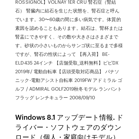
ROSSIGNOL】VOLNAY 1ER CRU 腎石症（腎結
石） 腎臓内に結石を生じた状態を、腎石症と呼ん
でいます。30〜60歳の間に多い病気です。体質的
素因を認めることもあります。結石は、腎杯または
腎盂にできやすく、その数や大きさはさまざまで
す。砂状の小さいものからサンゴ状に至るまで多様
ですが、腎石の性状によって 【再入荷】 BE-
ELD435 24インチ 【店舗受取_送料無料】ビビDX
2019年/ 電動自転車【店頭受取対応商品】 パナソ
ニック-電動アシスト自転車 2019FW アドミラル ゴ
ルフ / ADMIRAL GOLF2019秋冬モデル ランパント
フラッグ レンチキュラー 2008/09/10
Windows 8.1 アップデート情報. ド
ライバー・ソフトウェアのダウン
ロード（個人・家庭向けモデル）