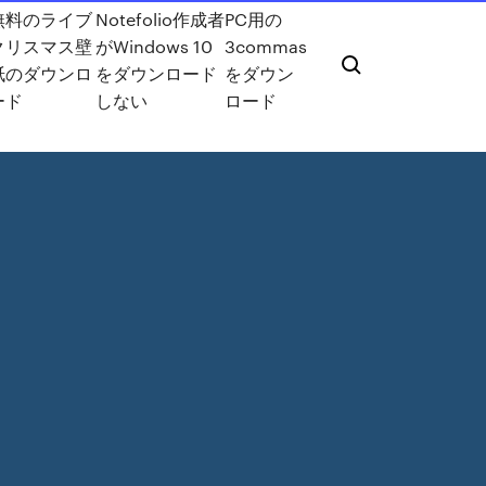
無料のライブ
Notefolio作成者
PC用の
クリスマス壁
がWindows 10
3commas
紙のダウンロ
をダウンロード
をダウン
ード
しない
ロード