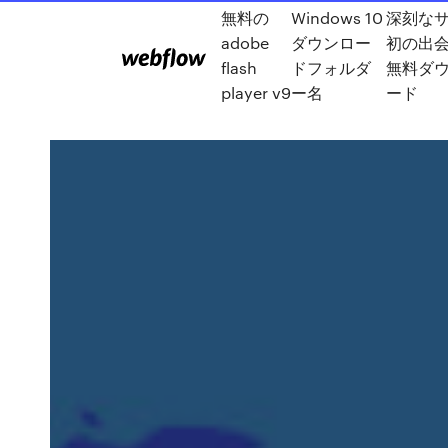
無料の
Windows 10
深刻な
adobe
ダウンロー
初の出会
flash
ドフォルダ
無料ダ
player v9
ー名
ード