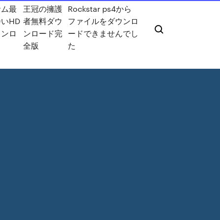
サム最
王冠の擁護
Rockstar ps4から
いHD
者無料ダウ
ファイルをダウンロ
ウンロ
ンロード完
ードできませんでし
全版
た