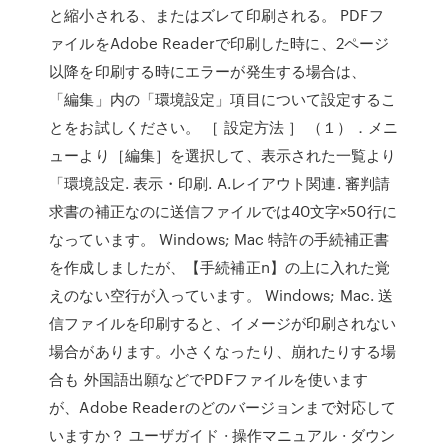
と縮小される、またはズレて印刷される。 PDFフ
ァイルをAdobe Readerで印刷した時に、2ページ
以降を印刷する時にエラーが発生する場合は、
「編集」内の「環境設定」項目について設定するこ
とをお試しください。 ［ 設定方法 ］ （１）．メニ
ューより［編集］を選択して、表示された一覧より
「環境設定. 表示・印刷. A.レイアウト関連. 審判請
求書の補正なのに送信ファイルでは40文字×50行に
なっています。 Windows; Mac 特許の手続補正書
を作成しましたが、【手続補正n】の上に入れた覚
えのない空行が入っています。 Windows; Mac. 送
信ファイルを印刷すると、イメージが印刷されない
場合があります。小さくなったり、崩れたりする場
合も 外国語出願などでPDFファイルを使います
が、Adobe Readerのどのバージョンまで対応して
いますか？ ユーザガイド · 操作マニュアル · ダウン