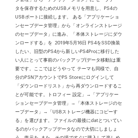
タを保存するためのUSBメモリを用意し、PS4の
USBポートに接続します。 ある「アプリケーショ
ンセーブデータ管理」から「オンラインストレージ
のセーブデータ」に進み、「本体ストレージにダウ
ンロードする」を 2019年5月16日 PS4をSSD換装
したい、旧型のPS4から新しいPS4Proに移行した
い人にとって事前のバックアップ(データ移動)は重
要です。ここではどうやって テーマも同様で、自
分のPSNアカウントでPS Storeにログインして
「ダウンロードリスト」から再ダウンロードするこ
とが可能です。トロフィー 設定」→「アプリケー
ションセーブデータ管理」→「本体ストレージのセ
ーブデータ」→「USBストレージ機器にコピーす
る」を選びます。 ファイルの最後にdatとついてい
るのがバックアップデータなので大切にしましょ
う。復元を また、その場ですぐに購入して楽しめ