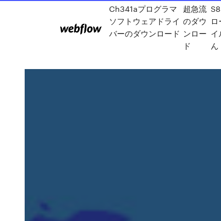
Ch341aプログラマ
超急流
S
ソフトウェアドライ
のダウ
ロ
バーのダウンロード
ンロー
イ
ド
ん