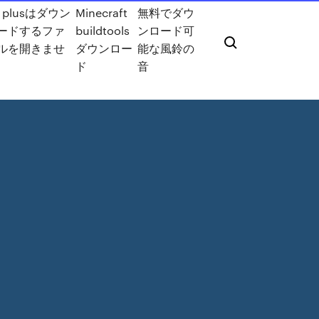
8 plusはダウン
Minecraft
無料でダウ
ードするファ
buildtools
ンロード可
ルを開きませ
ダウンロー
能な風鈴の
ド
音