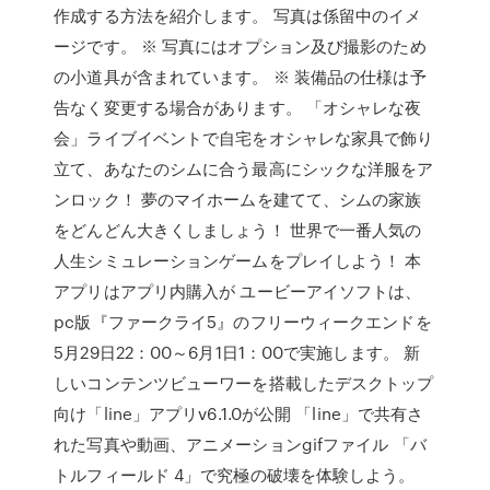
作成する方法を紹介します。 写真は係留中のイメ
ージです。 ※ 写真にはオプション及び撮影のため
の小道具が含まれています。 ※ 装備品の仕様は予
告なく変更する場合があります。 「オシャレな夜
会」ライブイベントで自宅をオシャレな家具で飾り
立て、あなたのシムに合う最高にシックな洋服をア
ンロック！ 夢のマイホームを建てて、シムの家族
をどんどん大きくしましょう！ 世界で一番人気の
人生シミュレーションゲームをプレイしよう！ 本
アプリはアプリ内購入が ユービーアイソフトは、
pc版『ファークライ5』のフリーウィークエンドを
5月29日22：00～6月1日1：00で実施します。 新
しいコンテンツビューワーを搭載したデスクトップ
向け「line」アプリv6.1.0が公開 「line」で共有さ
れた写真や動画、アニメーションgifファイル 「バ
トルフィールド 4」で究極の破壊を体験しよう。