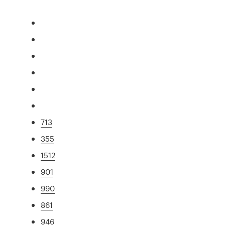
713
355
1512
901
990
861
946