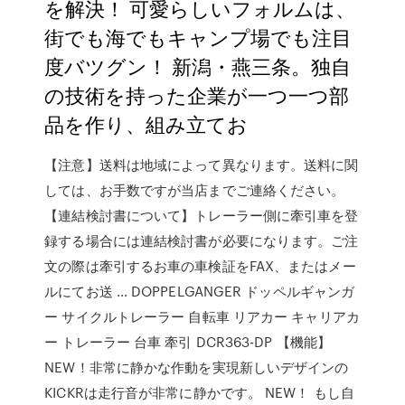
を解決！ 可愛らしいフォルムは、
街でも海でもキャンプ場でも注目
度バツグン！ 新潟・燕三条。独自
の技術を持った企業が一つ一つ部
品を作り、組み立てお
【注意】送料は地域によって異なります。送料に関
しては、お手数ですが当店までご連絡ください。
【連結検討書について】トレーラー側に牽引車を登
録する場合には連結検討書が必要になります。ご注
文の際は牽引するお車の車検証をFAX、またはメー
ルにてお送 … DOPPELGANGER ドッペルギャンガ
ー サイクルトレーラー 自転車 リアカー キャリアカ
ー トレーラー 台車 牽引 DCR363-DP 【機能】
NEW！非常に静かな作動を実現新しいデザインの
KICKRは走行音が非常に静かです。 NEW！ もし自