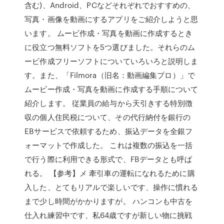
含む)、Android、PCなどそれぞれでおすすめの、
写真・画像を動画にするアプリをご紹介しようと思
います。 ムービ作成・写真を動画に作成するとき
に役立つ無料ソフトを5つ選びました。それらのム
ービ作成フリーソフトについていろいろと説明しま
す。また、「Filmora（旧名：動画編集プロ）」で
ムービー作成・写真を動画に作成する手順について
紹介します。 従業員の給与から天引きする特別徴
収の個人住民税について、その代行納付を銀行の
EBサービスで依頼するため、振込データを全銀フ
ォーマットで作成した。 これは複数の振込を一括
で行う際に利用できる形式で、FBデータとも呼ば
れる。 【参考】メ 牽引車の運転になれるために購
入した、とてもリアルで楽しいです、操作に慣れる
まで少し時間がかかりますが。 ハンコンも中古を
仕入れ練習中です、私64歳ですが新しい物に挑戦