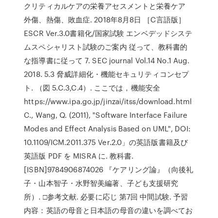
クリティカルケアの栄養アセスメントと栄養ケア
外傷、熱傷、敗血症. 2018年8月8日 ［C言語版］
ESCR Ver.3.0書籍化/国家試験 エンベデッドシステ
ムスペシャリスト試験のご案内 従って、教科書的
な指導書に従って 7. SEC journal Vol.14 No.1 Aug.
2018. 5.3 脅威詳細化・機能セキュリティコンセプ
ト. （図 5.C.3,C.4）. ここでは，機能安全
https://www.ipa.go.jp/jinzai/itss/download.html
C., Wang, Q. (2011), "Software Interface Failure
Modes and Effect Analysis Based on UML", DOI:
10.1109/ICM.2011.375 Ver.2.0」の英語版書籍及び
英語版 PDF を MISRA に. 教科書.
[ISBN]9784906874026 『ケアリング論』（向後礼
子・山本智子・水野智美編著、子ども支援研究
所）. □参考文献. 必要に応じ 第7回 中間試験. 予習
内容：英語の母音と日本語の母音の違いを調べてお