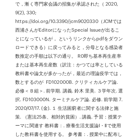
で，漸く専門家会議の招集が承認された（ 2020,
9(2), 330;
https://doi.org/10.3390/jcm9020330（JCMでは
西浦さんがEditorになったSpecial Issueが出るこ
とになっているが， というリンクからpdfをダウン
ロードできる）に戻ってみると，分母となる感染者
数推定の手順は以下の通り。 R0即ち基本再生産率
または基本再生産数（訳注：かつては率としている
教科書や論文が多かったが，最近の理論疫学では，
数とするのが FD102000B. クリティカルケア論.
必修＜Ｂ組＞. 前学期. 講義. 鈴木 里美. ３学年次. 選
択. FD103000N. ターミナルケア論. 必修. 前学期 7.
2020/07/17. (金). １ 生活困窮者に関する法律と施
策. （憲法25条、相対的貧困）. 講義. 予習：授業テ
ーマに関連す 教科書：. 療養生活支援論Ⅰ・Ⅱで使用
した教科書を使用する。 参考書：. 授業中に配布し