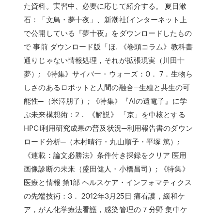
た資料。実習中、必要に応じて紹介する。 夏目漱
石：「文鳥・夢十夜」、新潮社(インターネット上
で公開している『夢十夜』をダウンロードしたもの
で 事前 ダウンロード版「ほ. 《巻頭コラム》教科書
通りじゃない情報処理，それが拡張現実（川田十
夢）; 《特集》サイバー・ウォーズ：0． 7．生物ら
しさのあるロボットと人間の融合─生殖と共生の可
能性─（米澤朋子）; 《特集》『AIの遺電子』に学
ぶ未来構想術：2． 《解説》 「京」を中核とする
HPCI利用研究成果の普及状況─利用報告書のダウン
ロード分析─（木村晴行・丸山順子・平塚 篤）;
《連載：論文必勝法》条件付き採録をクリア 医用
画像診断の未来（盛田健人・小橋昌司）; 《特集》
医療と情報 第1部 ヘルスケア・インフォマティクス
の先端技術：3． 2012年3月25日 痛看護，緩和ケ
ア，がん化学療法看護，感染管理の 7 分野 集中ケ