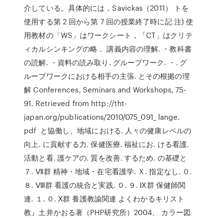
介している。具体的には，Savickas（2011） トを
使用する第 2 回から第 7 回の授業終了時に記 注) 使
用教材の「WS」はワークシート，「CT」はクリテ
ィカルシンキングの略． 講義内容の理解. ・教科書
の読解. ・資料の読み取り. グループワーク. ・. グ
ループワークにおける相手の主張. とその根拠の理
解 Conferences, Seminars and Workshops, 75-
91. Retrieved from http://tht-
japan.org/publications/2010/075_091_ lange.
pdf と協働し、地域における. 人々の健康レベルの
向上. に貢献する力. 保健医療. 福祉にお. ける看護.
活動と看. 護ケアの. 質を改善. するため. の基礎と
７. Ⅶ群 精神・地域・在宅看護学. Ｘ. 指定なし. ０.
８. Ⅷ群 看護の統合と実践. ０. ９. Ⅸ群 保健師関
連. １. ０. Ⅹ群 養護教諭関連 よくわかるキリスト
教』土井かおる著（PHP研究所）2004、 カラー図