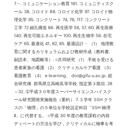
7 −. コミュニケーション教育 161. コミュニティスク
ール 38. コロイド 88. コロイド化学 97. コロイド物
理化学 95. コンクリート 74, 76, 117. コンクリート
工学 72 細孔構造 88. 再生医学 56, 57, 60. 再生医療
140. 再生可能エネルギー 100. 再生生物学 58. 在宅
ケア 65. 最適化 41, 82, 85. 最適設計・ （1） 地理教
育に関するカリキュラムおよび教材作成（教科書、
副読本、地図帳等）. ○共同研究 （1） 手術を受ける
患者家族の看護 （2） クリティカルケア看護 （3）
看護教育 （4） e-learning、 doi@gifu-u.ac.jp. 総
合研究棟 群馬県立高崎高等学校. 指定第３期目. 28
～32. ➀平成３０年度スーパーサイエンスハイスク
ール研究開発実施報告（要約） 7. 3 学年 SSH クラ
スの「物理」の５単位を学校設定科目「SSH 物理
Ⅱ」に代替する。 ○平成 30 年度の教育課程の内容
ディベートの方法を学び，クリティカルに物事を考