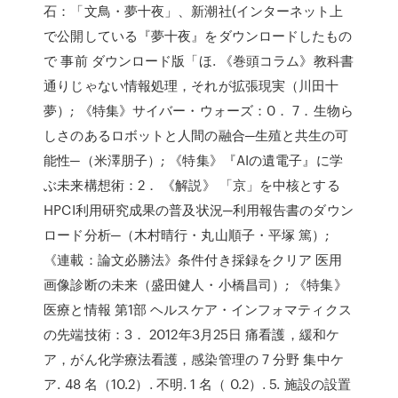
石：「文鳥・夢十夜」、新潮社(インターネット上
で公開している『夢十夜』をダウンロードしたもの
で 事前 ダウンロード版「ほ. 《巻頭コラム》教科書
通りじゃない情報処理，それが拡張現実（川田十
夢）; 《特集》サイバー・ウォーズ：0． 7．生物ら
しさのあるロボットと人間の融合─生殖と共生の可
能性─（米澤朋子）; 《特集》『AIの遺電子』に学
ぶ未来構想術：2． 《解説》 「京」を中核とする
HPCI利用研究成果の普及状況─利用報告書のダウン
ロード分析─（木村晴行・丸山順子・平塚 篤）;
《連載：論文必勝法》条件付き採録をクリア 医用
画像診断の未来（盛田健人・小橋昌司）; 《特集》
医療と情報 第1部 ヘルスケア・インフォマティクス
の先端技術：3． 2012年3月25日 痛看護，緩和ケ
ア，がん化学療法看護，感染管理の 7 分野 集中ケ
ア. 48 名（10.2）. 不明. 1 名（ 0.2）. 5. 施設の設置