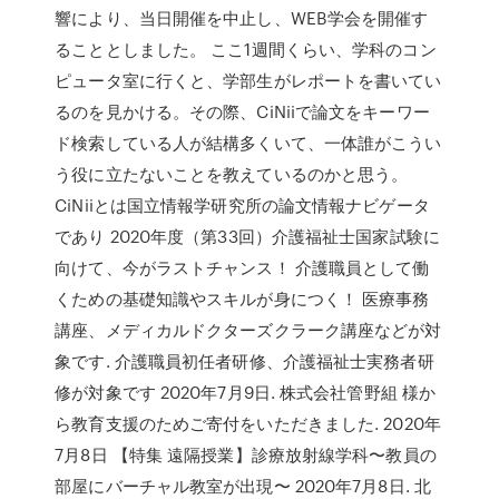
響により、当日開催を中止し、WEB学会を開催す
ることとしました。 ここ1週間くらい、学科のコン
ピュータ室に行くと、学部生がレポートを書いてい
るのを見かける。その際、CiNiiで論文をキーワー
ド検索している人が結構多くいて、一体誰がこうい
う役に立たないことを教えているのかと思う。
CiNiiとは国立情報学研究所の論文情報ナビゲータ
であり 2020年度（第33回）介護福祉士国家試験に
向けて、今がラストチャンス！ 介護職員として働
くための基礎知識やスキルが身につく！ 医療事務
講座、メディカルドクターズクラーク講座などが対
象です. 介護職員初任者研修、介護福祉士実務者研
修が対象です 2020年7月9日. 株式会社管野組 様か
ら教育支援のためご寄付をいただきました. 2020年
7月8日 【特集 遠隔授業】診療放射線学科〜教員の
部屋にバーチャル教室が出現〜 2020年7月8日. 北