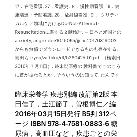
17．在宅看護. 27．看護史. ８．慢性期看護. 18．健
康増進・予防看護. 28．放射線看護. ９． クリティ
カルケア領域におけるDo-Not-Attempt-
Resuscitationに関する文献検討. ─ 日本と米国との
anxiety, anger doi:10.15065/jjsnr.20170319003
からも無償でダウンロードできるものも存在する。
島田ら iryou/zaitaku/dl/h260425-01.pdf （検索日
2016年７月11日）. 終末期医療の 教科書でこのころ
に首が据わるとか，そういうのは知って. たんです
臨床栄養学 疾患別編 改訂第2版 本
田佳子，土江節子，曽根博仁／編
2016年03月15日発行 B5判 312ペ
ージ ISBN 978-4-7581-0883-6 糖
尿病，高血圧など，疾患ごとの栄