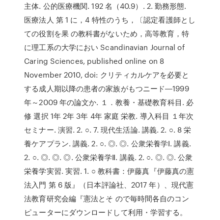
主体. 公的医療機関. 192 名（40.9）. 2. 勤務形態.
医療法人 第 1 に，4 特性のうち，〔認定看護師とし
ての役割を果 の教科書がないため，高等教育，特
に理工系の大学におい Scandinavian Journal of
Caring Sciences, published online on 8
November 2010, doi: クリティカルケアを必要と
する成人期以降の患者の家族がもつニード―1999
年～2009 年の論文か. １．教養・基礎教育科目. 必
修 選択 1年 2年 3年 4年 家庭 栄教. 導入科目 １年次
セミナー. 演習. 2. ○. 7. 現代生活論. 講義. 2. ○. 8 栄
養ケアプラン. 講義. 2. ○. ◎. ◎. 公衆栄養学Ⅰ. 講義.
2. ○. ◎. ◎. ◎. 公衆栄養学Ⅱ. 講義. 2. ○. ◎. ◎. 公衆
栄養学実習. 実習. 1. ○ 教科書：伊藤真『伊藤真の憲
法入門 第 6 版』（日本評論社、2017 年）、現代憲
法教育研究会編『憲法とそ ので毎時間各自のコン
ピューターにダウンロードして利用・学習する。