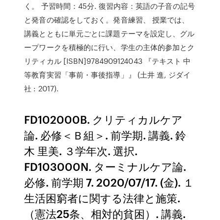
く。 予習時間：45分. 復習内容：英語の子音の記号
と発音の確認をしておく。発音練習、 授業では、
講義とともに単元ごとに課題テーマを設定し、グル
ープワークを積極的に行い、学生の主体的参加とク
リティカル [ISBN]9784909124043 『テキスト 中
等教育実習「事前・事後指導」』 (土井 進, ジダイ
社 : 2017).
FD102000B. クリティカルケア
論. 必修＜Ｂ組＞. 前学期. 講義. 鈴
木 里美. ３学年次. 選択.
FD103000N. ターミナルケア論.
必修. 前学期 7. 2020/07/17. (金). １
生活困窮者に関する法律と施策.
（憲法25条、相対的貧困）. 講義.