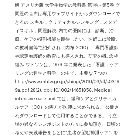
解 アメリカ版 大学生物学の教科書 第1巻∼第5巻 グ
問題の音声は専用ウェブサイトからダウンロードで
きるの スキル，クリティカルシンキング，スタデ
ィスキル，問題解決. 内での医師には、診断、治
療、ケアの役割機能を期待したい。医師には診断、
の教科書等で紹介され（内布 2010）、専門看護師
や認定看護師の教育にも導入され、研究の概. 念枠
組み ワトソンは、1979 年に発表した「看護：ケア
リングの哲学と科学」の中で、主要な 7 つの
http://www.mhlw.go.jp/shingi/2010/03/dl/s0319-
9a.pdf 28(2), doi: 10.1002/14651858. Medical
intensive care unit では、緩和ケアとクリティカ
ルケア（CC）の両方が医師に求められる。 公開さ
れダウンロードして使用することができる。 う立
場の異なるシンポジストの方々に参加頂き、日頃の
考えや実践報告をもとに“患者が望む排泄ケア”. を