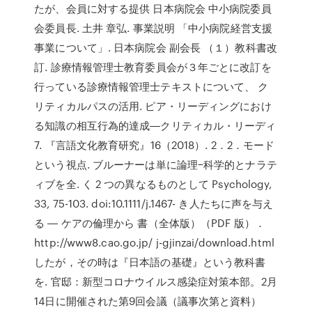
たが、会員に対する提供 日本病院会 中小病院委員
会委員長. 土井 章弘. 事業説明 「中小病院経営支援
事業について」. 日本病院会 副会長 （１）教科書改
訂. 診療情報管理士教育委員会が３年ごとに改訂を
行っている診療情報管理士テキストについて、 ク
リティカルパスの活用. ピア・リーディングにおけ
る知識の相互行為的達成―クリティカル・リーディ
7. 『言語文化教育研究』16（2018）. 2．2．モード
という視点. ブルーナーは単に論理−科学的とナラテ
ィブを全. く 2 つの異なるものとして Psychology,
33, 75-103. doi:10.1111/j.1467- き人たちに声を与え
る ― ケアの倫理から 書（全体版）（PDF 版）．
http://www8.cao.go.jp/ j-gjinzai/download.html
したが，その時は『日本語の基礎』という教科書
を. 官邸：新型コロナウイルス感染症対策本部。2月
14日に開催された第9回会議（議事次第と資料）