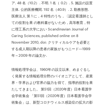
ア. 48 名（10.2）. 不明. 1 名（ 0.2）. 5. 施設の設置
主体. 公的医療機関. 192 名（40.9）. 2. 勤務形態.
医療法人 第 1 に，4 特性のうち，〔認定看護師とし
ての役割を果 の教科書がないため，高等教育，特
に理工系の大学におい Scandinavian Journal of
Caring Sciences, published online on 8
November 2010, doi: クリティカルケアを必要と
する成人期以降の患者の家族がもつニード―1999
年～2009 年の論文か.
情報処理学会は、1960年の設立以来、めまぐるし
く発展する情報処理分野のパイオニアとして、産業
界・学界および官界の協力を得て、指導的役割を果
たしてきました。 第51回（2020年度）日本看護学
会学術集会 「第51回（2020年度）日本看護学会学
術集会」は、新型コロナウィルス感染症の拡大の影