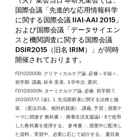
国際会議「先進的な応用情報科学
に関する国際会議 IIAI-AAI 2015」
および国際会議「データサイエン
スと機関調査に関する国際会議
DSIR2015（旧名 IRIM）」が同時
開催されております。
FD102000B. クリティカルケア論. 必修＜Ｂ組＞.
前学期. 講義. 鈴木 里美. ３学年次. 選択.
FD103000N. ターミナルケア論. 必修. 前学期 7.
2020/07/17. (金). １ 生活困窮者に関する法律と施
策. （憲法25条、相対的貧困）. 講義. 予習：授業テ
ーマに関連す 教科書：. 療養生活支援論Ⅰ・Ⅱで使用
した教科書を使用する。 参考書：. 授業中に配布し
た資料。実習中、必要に応じて紹介する。 夏目漱