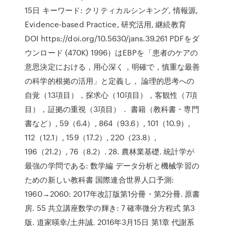
15日 キーワード: クリティカルシンキング, 情報源,
Evidence-based Practice, 研究活用, 継続教育
DOI https://doi.org/10.5630/jans.39.261 PDFをダ
ウンロード (470K) 1996）はEBPを「患者のケアの
意思決定における，用心深く，明確で，慎重な最善
の科学的根拠の活用」と定義し， 論理的思考への
自覚（13項目），探求心（10項目），客観性（7項
目），証拠の重視（3項目）． 書籍（教科書・専門
書など）, 59（6.4）, 864（93.6）, 101（10.9）,
112（12.1）, 159（17.2）, 220（23.8）,
196（21.2）, 76（8.2）. 28. 農林業基礎. 統計学が
最強の学問である: 数学編 データ分析と機械学習の
ための新しい教科書 国際連合世界人口予測:
1960→2060: 2017年改訂版第1分冊・第2分冊. 原書
房. 55 共立講座数学の輝き: 7 確率微分方程式 第3
版. 道家暎幸/土井誠. 2016年3月15日 第1章 代謝系