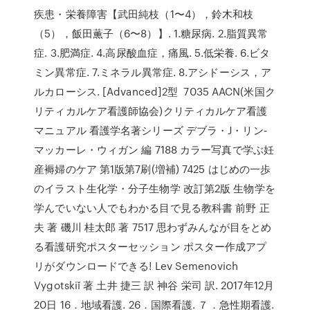
疾患・栄養障害【武田純枝（1〜4），鈴木和枝
（5），飯田薫子（6〜8）】. 1.糖尿病. 2.脂質異常
症. 3.肥満症. 4.高尿酸血症，痛風. 5.低栄養. 6.ビタ
ミン異常症. 7.ミネラル異常症. 8.アシドーシス，ア
ルカローシス. [Advanced]2型 7035 AACN(米国ク
リティカルケア看護師協会)クリティカルケア看護
マニュアル 看護学名著シリーズ デブラ・J・リン‐
マッカーレ・ウィガン 編 7188 カラー写真で学ぶ妊
産褥婦のケア 第1版第7刷(増補) 7425 はじめの一歩
のイラスト生化学・分子生物学 改訂第2版 生物学を
学んでいない人でもわかる目で見る教科書 前野 正
夫 著 磯川 桂太郎 著 7517 思わずみんなが目をとめ
る看護研究ポスターセッション ポスター作成アプ
リがダウンロードできる! Lev Semenovich
Vygotskiĭ 著 土井 捷三 訳 神谷 栄司 訳. 2017年12月
20日 16．地域看護. 26．国際看護. ７．急性期看護.