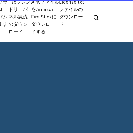
イブラ
Fsxフレン
APKファイル
License.txt
ロー
ドリーパ
をAmazon
ファイルの
バム
ネル急流
Fire Stickに
ダウンロー
ます
のダウン
ダウンロー
ド
ロード
ドする