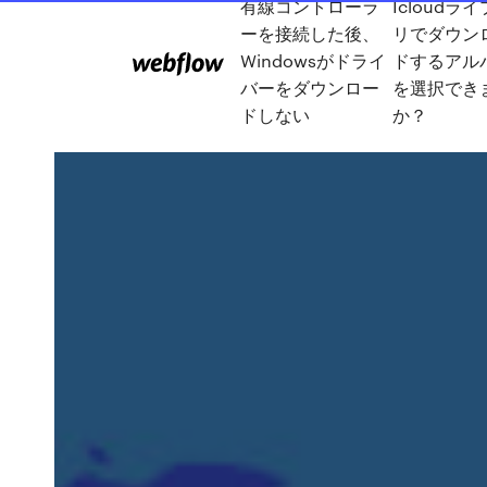
有線コントローラ
Icloudラ
ーを接続した後、
リでダウン
Windowsがドライ
ドするアル
バーをダウンロー
を選択でき
ドしない
か？