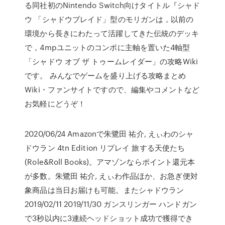
る同社初のNintendo Switch向けタイトル『シャド
ウ 「シャドウブレイド」型のモリガンは，以前の
環境から長きにわたって活躍してきた伝統のデッキ
で，4mpユニットのコンボに主軸を置いた4軸型
「シャドウ オブ ザ トゥームレイダー」の攻略Wiki
です。 みんなでゲームを盛り上げる攻略まとめ
Wiki・ファンサイトですので、編集やコメントなど
お気軽にどうぞ！
2020/06/24 Amazonで朱鷺田 祐介, えぃわのシャ
ドウラン 4tn Edition リプレイ 旅する天使たち
(Role&Roll Books)。アマゾンならポイント還元本
が多数。朱鷺田 祐介, えぃわ作品ほか、お急ぎ便対
象商品は当日お届けも可能。またシャドウラン
2019/02/11 2019/11/30 ガンスリンガー ハンドガン
で3秒以内に3連続ヘッドショット成功で獲得でき