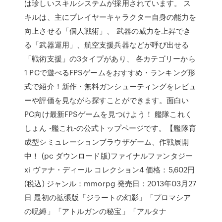
は珍しいスキルシステムが採用されています。 ス
キルは、主にプレイヤーキャラクター自身の能力を
向上させる「個人戦術」、 武器の威力を上昇でき
る「武器運用」、航空支援兵器などが呼び出せる
「戦術支援」の3タイプがあり、 各カテゴリーから
1 PCで遊べるFPSゲームをおすすめ・ランキング形
式で紹介！新作・無料ガンシューティングをレビュ
ーや評価を見ながら探すことができます。面白い
PC向け最新FPSゲームを見つけよう！ 艦隊これく
しょん -艦これ-の公式トップページです。【艦隊育
成型シミュレーションブラウザゲーム、作戦展開
中！ (pc ダウンロード版)ファイナルファンタジー
xi ヴァナ・ディール コレクション4 価格：5,602円
(税込) ジャンル：mmorpg 発売日：2013年03月27
日 最初の拡張版「ジラートの幻影」「プロマシア
の呪縛」「アトルガンの秘宝」「アルタナ