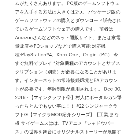
ムがたくさんあります。 PC版のゲームソフトウェ
アを入手する方法は大きくは2つ。 パッケージ版の
ゲームソフトウェアの購入とダウンロード販売され
ているゲームソフトウェアの購入です。 前者は
Amazonさんなどのネット通販サイト、または家電
量販店やPCショップなどで購入可能 対応機
種:PlayStation®4、Xbox One、Origin（PC） 今
すぐ無料でプレイ *対象機種のアカウントとサブス
クリプション（別売）が必要になることがありま
す。インターネットの常時接続環境とEAアカウン
トが必要です。年齢制限が適用されます。 Dec 30,
2016 · 【マインクラフト😜】村人にポータルガン撃
ったらとんでもない事に！！ #22 シンジャークラ
フトG【マイクラMOD紹介シリーズ】【工業,まな
板 サイゲームスはは、TVアニメ『シャドウバー
ス』の世界を舞台にオリジナルストーリーが展開す