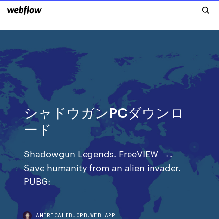
シャドウガンPCダウンロ
ード
Shadowgun Legends. FreeVIEW →.
Save humanity from an alien invader.
PUBG:
AMERICALIBJOPB.WEB.APP