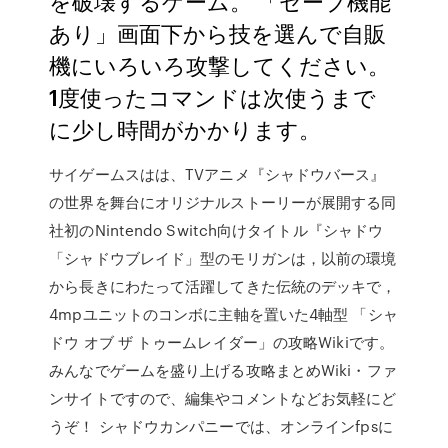
を破壊するゲーム。 「セーブ機能
あり」画面下から技を選んで自販
機にいろいろ攻撃してください。
1度使ったコマンドは次使うまで
に少し時間がかかります。
サイゲームスはは、TVアニメ『シャドウバース』
の世界を舞台にオリジナルストーリーが展開する同
社初のNintendo Switch向けタイトル『シャドウ
「シャドウブレイド」型のモリガンは，以前の環境
から長きにわたって活躍してきた伝統のデッキで，
4mpユニットのコンボに主軸を置いた4軸型 「シャ
ドウ オブ ザ トゥームレイダー」の攻略Wikiです。
みんなでゲームを盛り上げる攻略まとめWiki・ファ
ンサイトですので、編集やコメントなどお気軽にど
うぞ！ シャドウカンパニーでは、オンラインfpsに