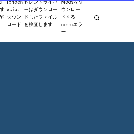
ダ
Iphoen
セレンドライバ
Modsをダ
す
xs ios
ーはダウンロー
ウンロー
が
ダウン
ドしたファイル
ドする
ロード
を検査します
nmmエラ
ー